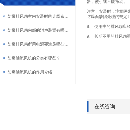
器，使引线不能窜动。
注意：安装时，注意隔
防爆排风扇室内安装时的走线布置解析
防爆面缺陷处理的规定
8、 使用中的排风扇应
防爆排风扇内部的消声装置有哪些？
9、 长期不用的排风
防爆排风扇所用电源要满足哪些要求？
防爆轴流风机​的分类有哪些？
防爆轴流风机的作用介绍
在线咨询