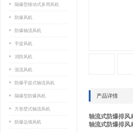
隔爆型移动式多用风机
防爆风机
防爆轴流风机
手提风机
消防风机
混流风机
防爆手提式轴流风机
产品详情
隔爆型防爆风机
方形壁式轴流风机
轴流式防爆排风
防爆边墙风机
轴流式防爆排风