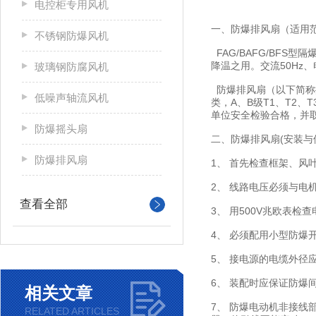
电控柜专用风机
一、防爆排风扇（适用
不锈钢防爆风机
FAG/BAFG/BF
降温之用。交流50Hz、
玻璃钢防腐风机
防爆排风扇（以下简称排
低噪声轴流风机
类，A、B级T1、T2
单位安全检验合格，并
防爆摇头扇
二、防爆排风扇(安装与
防爆排风扇
1、 首先检查框架、
2、 线路电压必须与电
查看全部
3、 用500V兆欧表
4、 必须配用小型防
5、 接电源的电缆外
6、 装配时应保证防爆
相关文章
7、 防爆电动机非接线
RELATED ARTICLES