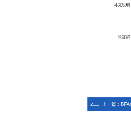
补充说明
验证码
上一篇：
BF