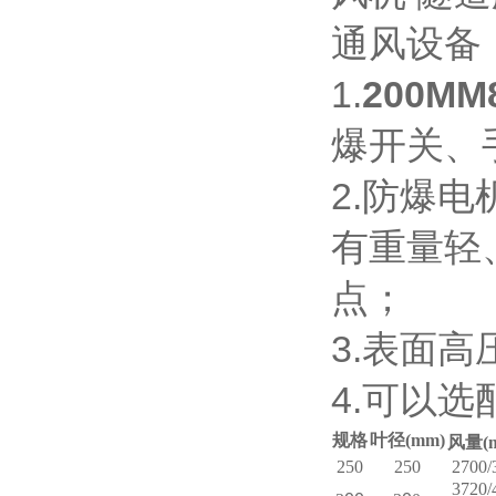
1.
200
爆开关、
2.防爆
有重量轻
点；
3.表面
4.可以
规格
叶径
(mm)
风量
(
250
250
2700/
3720/