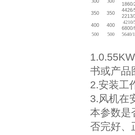
3
00
3
0
0
1860
/
4426
/
350
350
2213/
4210/
400
400
6800
/
500
500
5640/
1.0.5
书或产品
2.安装
3.风机
本参数是
否完好、