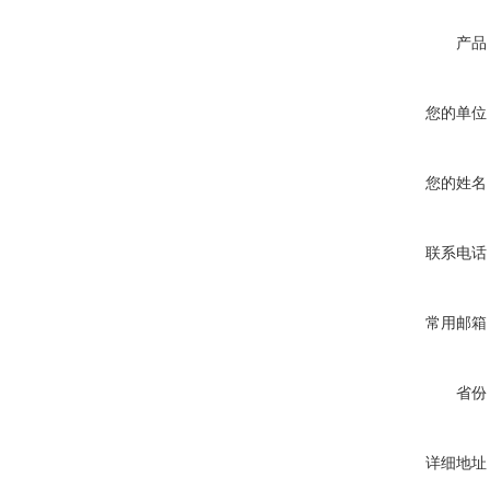
产品
您的单位
您的姓名
联系电话
常用邮箱
省份
详细地址