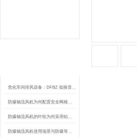
相关文章
RELATED ARTICLES
危化车间排风设备：DFBZ 低噪音防爆轴流风机
防爆轴流风机为何配置安全网格或护罩？
防爆轴流风机的叶轮为何采用铝合金材质？
防爆轴流风机使用场景与防爆等级、安装维护要点