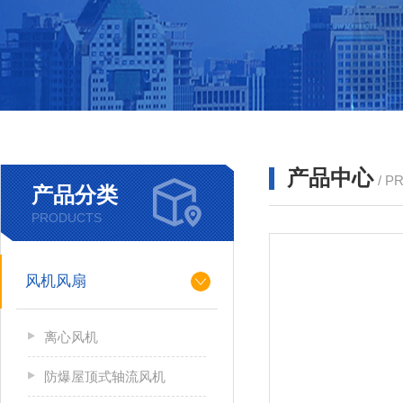
产品中心
/ P
产品分类
PRODUCTS
风机风扇
离心风机
防爆屋顶式轴流风机