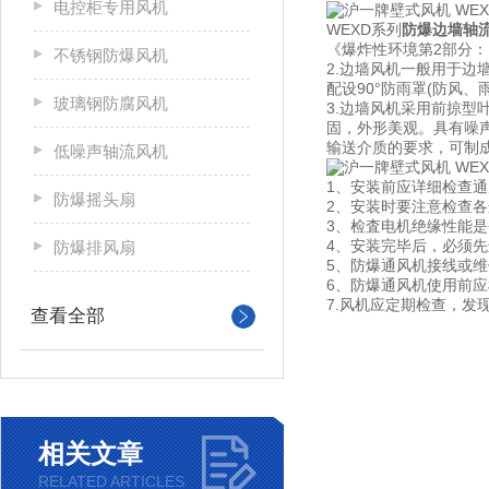
电控柜专用风机
WEXD系列
防爆边墙轴
《爆炸性环境第2部分：由
不锈钢防爆风机
2.边墙风机一般用于边墙
配设90°防雨罩(防风
玻璃钢防腐风机
3.边墙风机采用前掠
固，外形美观。具有噪
输送介质的要求，可制
低噪声轴流风机
1、安装前应详细检查
防爆摇头扇
2、安装时要注意检查
3、检査电机绝缘性能是
4、安装完毕后，必须
防爆排风扇
5、防爆通风机接线或
6、防爆通风机使用前
7.风机应定期检查，发
查看全部
相关文章
RELATED ARTICLES