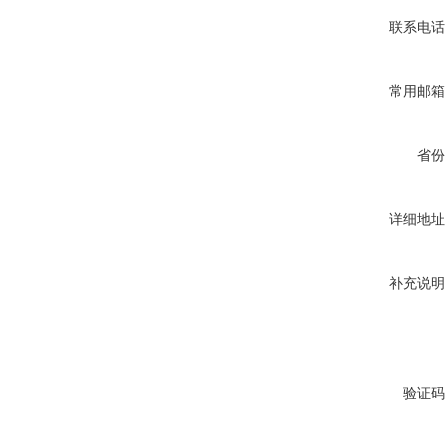
联系电话
常用邮箱
省份
详细地址
补充说明
验证码