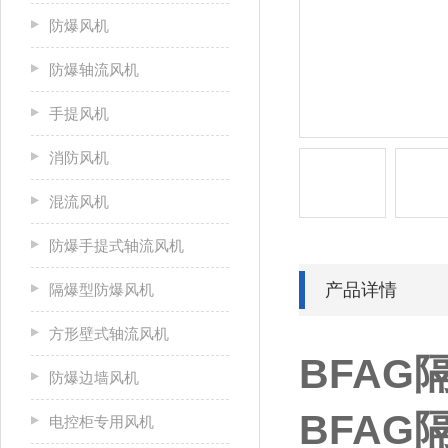
防爆风机
防爆轴流风机
手提风机
消防风机
混流风机
防爆手提式轴流风机
产品详情
隔爆型防爆风机
方形壁式轴流风机
BFAG
防爆边墙风机
BFAG
电控柜专用风机