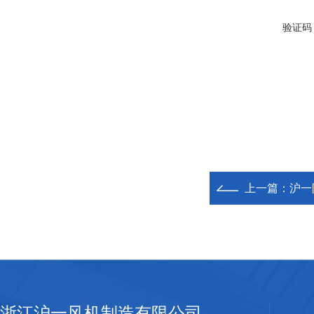
验证码
上一篇：
沪一
浙江沪一风机制造有限公司