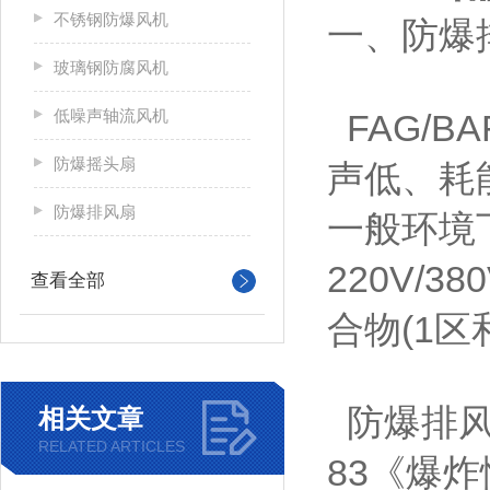
不锈钢防爆风机
一、防爆
玻璃钢防腐风机
低噪声轴流风机
FAG/B
防爆摇头扇
声低、耗
防爆排风扇
一般环境
220V/
查看全部
合物(1区
防爆排风
相关文章
RELATED ARTICLES
83《爆