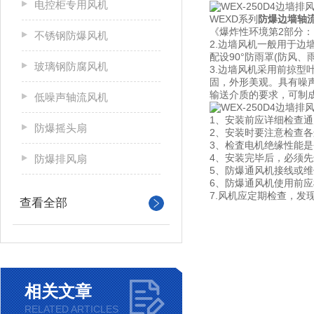
电控柜专用风机
WEXD系列
防爆边墙轴
《爆炸性环境第2部分：由
不锈钢防爆风机
2.边墙风机一般用于边墙
配设90°防雨罩(防风
玻璃钢防腐风机
3.边墙风机采用前掠
固，外形美观。具有噪
输送介质的要求，可制
低噪声轴流风机
1、安装前应详细检查
防爆摇头扇
2、安装时要注意检查
3、检査电机绝缘性能是
4、安装完毕后，必须
防爆排风扇
5、防爆通风机接线或
6、防爆通风机使用前
7.风机应定期检查，发
查看全部
相关文章
RELATED ARTICLES