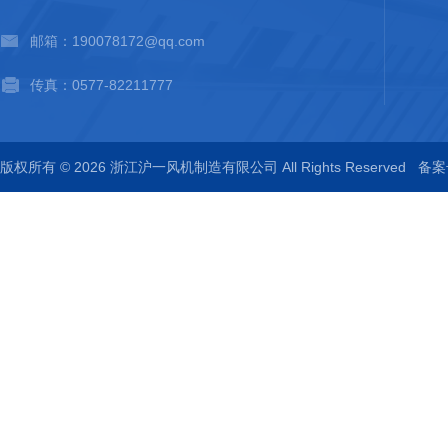
邮箱：190078172@qq.com
传真：0577-82211777
版权所有 © 2026 浙江沪一风机制造有限公司 All Rights Reserved
备案号