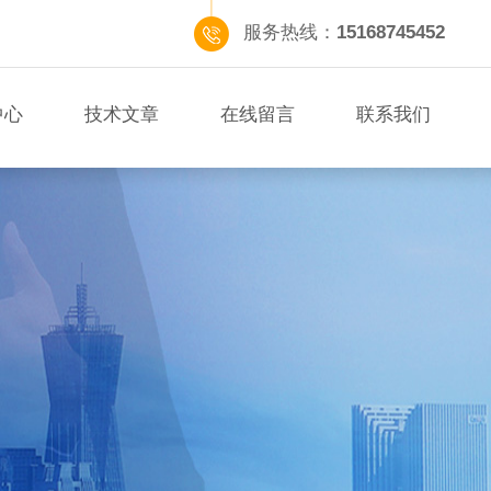
服务热线：
15168745452
中心
技术文章
在线留言
联系我们