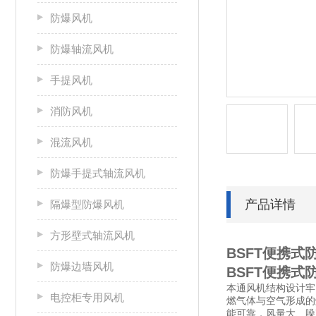
防爆风机
防爆轴流风机
手提风机
消防风机
混流风机
防爆手提式轴流风机
产品详情
隔爆型防爆风机
方形壁式轴流风机
BSFT便携式
防爆边墙风机
BSFT便携式
本通风机结构设计牢
电控柜专用风机
燃气体与空气形成的
能可靠，风量大、噪