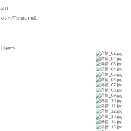
SHT
4 Gb 也可定做CT4级。
12φmm