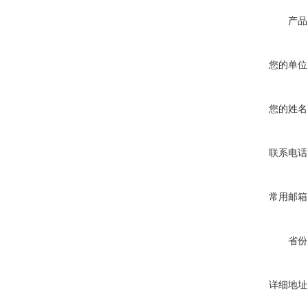
产品
您的单位
您的姓名
联系电话
常用邮箱
省份
详细地址