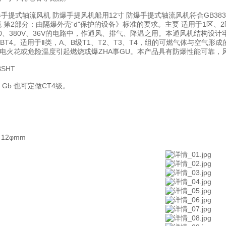
0V防爆手提式轴流风机 防爆手提风机船用12寸 防爆手提式轴流风机符合GB3836.
环境 第2部分：由隔爆外壳“d"保护的设备》标准的要求。主要 适用于1区、
压220、380V、36V的电路中，作通风、排气、降温之用。本通风机结
BT4。适用于Ⅱ类，A、B级T1、T2、T3、T4，组的可燃气体与空气
电火花或危险温度引起燃烧或爆ZHA事GU。本产品具有防爆性能可靠，
SHT
4 Gb 也可定做CT4级。
12φmm