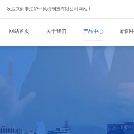
欢迎来到浙江沪一风机制造有限公司网站！
网站首页
关于我们
产品中心
新闻