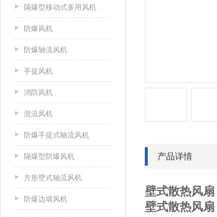
隔爆型移动式多用风机
防爆风机
防爆轴流风机
手提风机
消防风机
混流风机
防爆手提式轴流风机
产品详情
隔爆型防爆风机
方形壁式轴流风机
壁式散热风扇
防爆边墙风机
壁式散热风扇