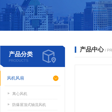
产品中心
/ P
产品分类
PRODUCTS
风机风扇
离心风机
防爆屋顶式轴流风机