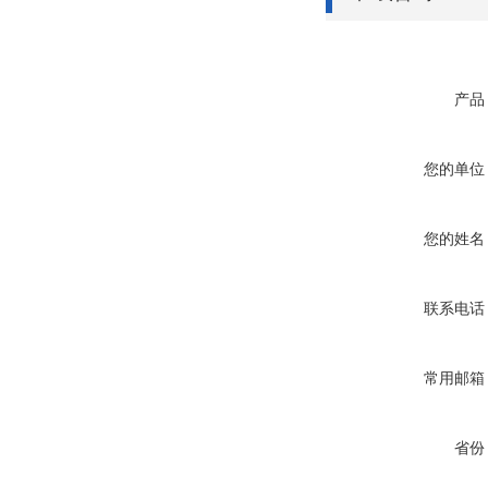
产品
您的单位
您的姓名
联系电话
常用邮箱
省份