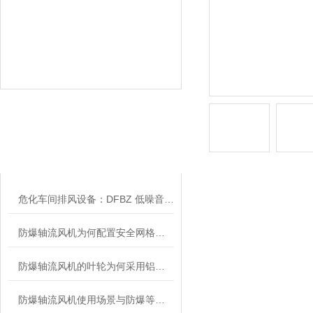
相关文章
RELATED ARTICLES
危化车间排风设备：DFBZ 低噪音防爆轴流风机
防爆轴流风机为何配置安全网格或护罩？
防爆轴流风机的叶轮为何采用铝合金材质？
防爆轴流风机使用场景与防爆等级、安装维护要点