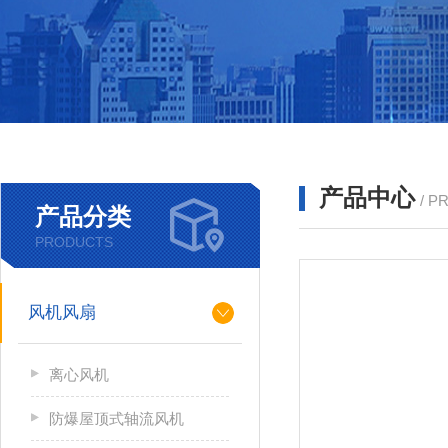
产品中心
/ P
产品分类
PRODUCTS
风机风扇
离心风机
防爆屋顶式轴流风机