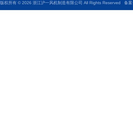
版权所有 © 2026 浙江沪一风机制造有限公司 All Rights Reserved
备案号