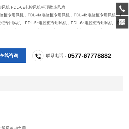
冷却风机 FDL-6a电控风机柜顶散热风扇
b电控柜专用风机，FDL-4a电控柜专用风机，FDL-4b电控柜专用风机，F
电控柜专用风机，FDL-5c电控柜专用风机，FDL-6a电控柜专用风机，FD
控柜专用风机，FDL-5b电控柜风机，FDL-5b电控柜散热风机，FDL-5b
心风机，
0577-67778882
在线咨询
联系电话：
作通风冷却之用。