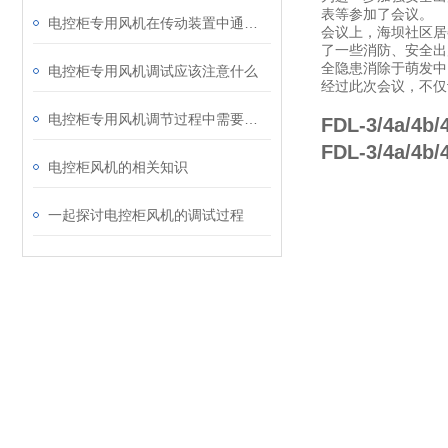
表等参加了会议。
电控柜专用风机在传动装置中通风冷却的应用
会议上，海坝社区居
了一些消防、安全出
全隐患消除于萌发中
电控柜专用风机调试应该注意什么
经过此次会议，不仅
电控柜专用风机调节过程中需要注意什么?
FDL-3/4a/4
FDL-3/4a/4
电控柜风机的相关知识
一起探讨电控柜风机的调试过程