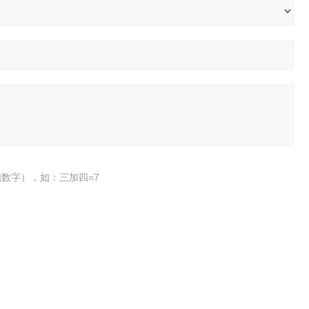
数字），如：三加四=7