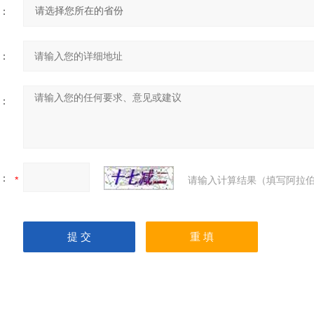
：
：
：
：
请输入计算结果（填写阿拉伯