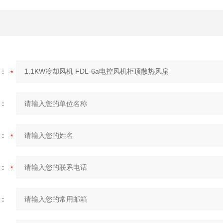
：
：
：
：
：