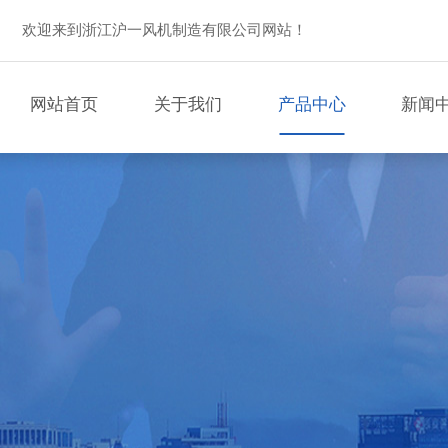
欢迎来到浙江沪一风机制造有限公司网站！
网站首页
关于我们
产品中心
新闻