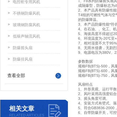
1、FB系列防爆摇头扇其
电控柜专用风机
成隔爆型，防爆标志为d
2、本产品具有防爆性能
不锈钢防爆风机
T4组的可燃性气体与
的防爆降温。
3、本产品防爆性能*符合
玻璃钢防腐风机
4、在石油、、化工、
5、海拔高度不得超过20
低噪声轴流风机
6、环境温度为-20℃至+
7、相对湿度不大于95%(
防爆摇头扇
8、无雨水侵袭，无剧
9、电源电压为380V、2
防爆排风扇
参数数据
规格FB(BTS)-500，风
规格FB(BTS)-600，风
查看全部
规格FB(BTS)-750，风
风扇特点
1、外形美观、运行平
2、风叶采用高强度铝
3、摇头角度可调。
4、安装方式有壁式、
相关文章
5、符合GB3836-2000
6、自带防爆开关，可
RELATED ARTICLES