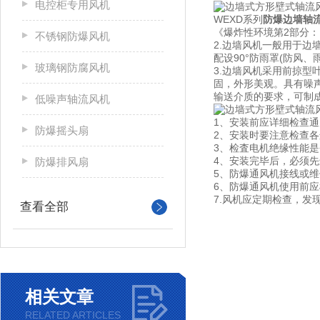
电控柜专用风机
WEXD系列
防爆边墙轴
《爆炸性环境第2部分：由
不锈钢防爆风机
2.边墙风机一般用于边墙
配设90°防雨罩(防风
玻璃钢防腐风机
3.边墙风机采用前掠
固，外形美观。具有噪
输送介质的要求，可制
低噪声轴流风机
1、安装前应详细检查
防爆摇头扇
2、安装时要注意检查
3、检査电机绝缘性能是
4、安装完毕后，必须
防爆排风扇
5、防爆通风机接线或
6、防爆通风机使用前
7.风机应定期检查，发
查看全部
相关文章
RELATED ARTICLES