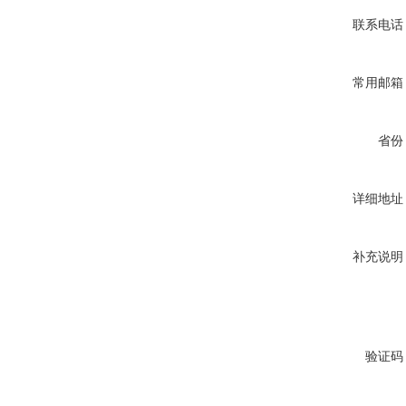
联系电话
常用邮箱
省份
详细地址
补充说明
验证码