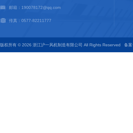
邮箱：190078172@qq.com
传真：0577-82211777
版权所有 © 2026 浙江沪一风机制造有限公司 All Rights Reserved
备案号