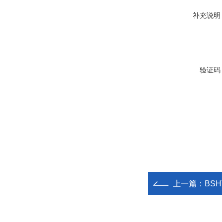
补充说明
验证码
上一篇：
BS