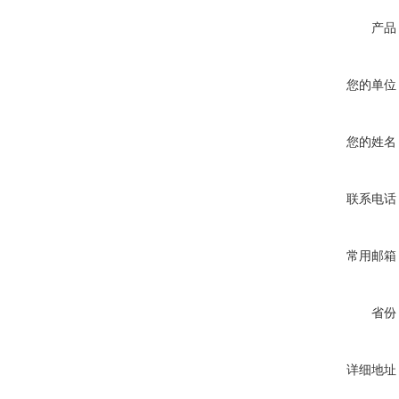
产品
您的单位
您的姓名
联系电话
常用邮箱
省份
详细地址