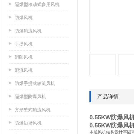
隔爆型移动式多用风机
防爆风机
防爆轴流风机
手提风机
消防风机
混流风机
防爆手提式轴流风机
产品详情
隔爆型防爆风机
方形壁式轴流风机
0.55KW防爆
防爆边墙风机
0.55KW防爆
本通风机结构设计牢固可