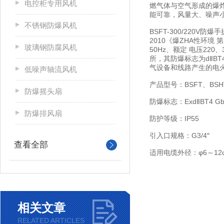
电控柜专用风机
燃气体与空气形成的爆
能可靠，风量大、噪声
不锈钢防爆风机
BSFT-300/220V
2010《爆ZHA性环境
玻璃钢防腐风机
50Hz、额定 电压2
所，其防爆标志为dⅡB
气设备和线路产生的电
低噪声轴流风机
产品型号：BSFT、BSH
防爆摇头扇
防爆标志：ExdⅡBT4 G
防爆排风扇
防护等级：IP55
引入口规格：G3/4″
查看全部
适用电缆外径：φ6～12
相关文章
RELATED ARTICLES