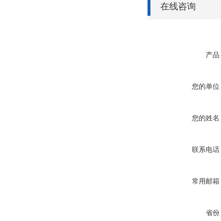
在线咨询
产品
您的单位
您的姓名
联系电话
常用邮箱
省份