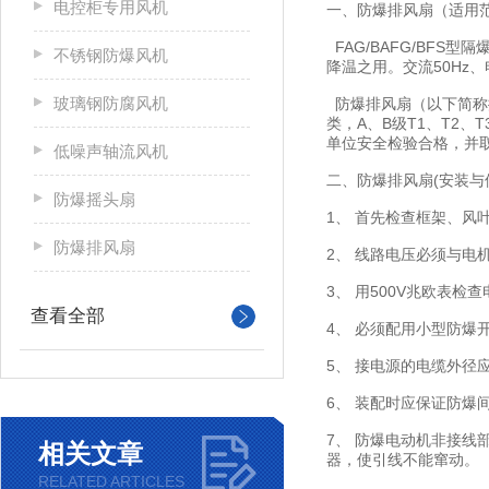
电控柜专用风机
一、防爆排风扇（适用
FAG/BAFG/BF
不锈钢防爆风机
降温之用。交流50Hz、
玻璃钢防腐风机
防爆排风扇（以下简称排
类，A、B级T1、T2
单位安全检验合格，并
低噪声轴流风机
二、防爆排风扇(安装与
防爆摇头扇
1、 首先检查框架、
防爆排风扇
2、 线路电压必须与电
3、 用500V兆欧表
查看全部
4、 必须配用小型防
5、 接电源的电缆外
6、 装配时应保证防爆
7、 防爆电动机非接线
相关文章
器，使引线不能窜动。
RELATED ARTICLES