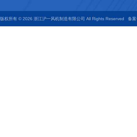
版权所有 © 2026 浙江沪一风机制造有限公司 All Rights Reserved
备案号