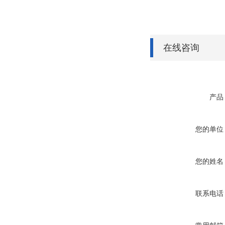
在线咨询
产品
您的单位
您的姓名
联系电话