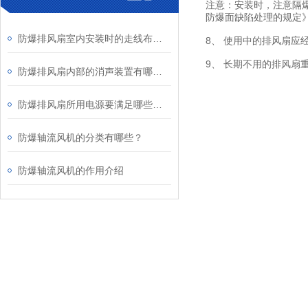
注意：安装时，注意隔
防爆面缺陷处理的规定
防爆排风扇室内安装时的走线布置解析
8、 使用中的排风扇应
9、 长期不用的排风
防爆排风扇内部的消声装置有哪些？
防爆排风扇所用电源要满足哪些要求？
防爆轴流风机​的分类有哪些？
防爆轴流风机的作用介绍