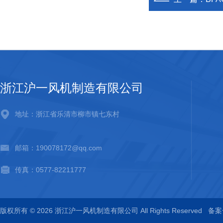
浙江沪一风机制造有限公司
地址：浙江省乐清市柳市镇七东村
邮箱：190078172@qq.com
传真：0577-82211777
版权所有 © 2026 浙江沪一风机制造有限公司 All Rights Reserved
备案号