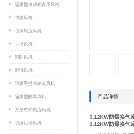
隔爆型移动式多用风机
防爆风机
防爆轴流风机
手提风机
消防风机
混流风机
防爆手提式轴流风机
产品详情
隔爆型防爆风机
方形壁式轴流风机
0.12KW防爆换气
防爆边墙风机
0.12KW防爆换气