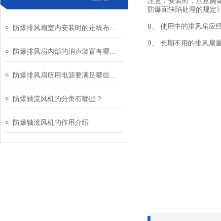
注意：安装时，注意隔
防爆面缺陷处理的规定
8、 使用中的排风扇应
防爆排风扇室内安装时的走线布置解析
9、 长期不用的排风
防爆排风扇内部的消声装置有哪些？
防爆排风扇所用电源要满足哪些要求？
防爆轴流风机​的分类有哪些？
防爆轴流风机的作用介绍