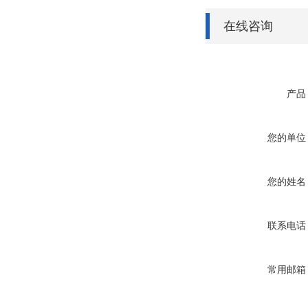
在线咨询
产品
您的单位
您的姓名
联系电话
常用邮箱