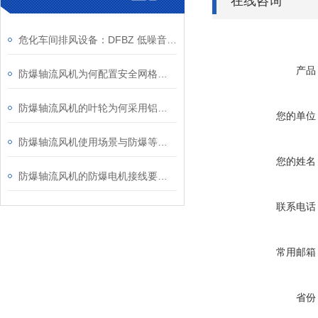
在线咨询
危化车间排风设备：DFBZ 低噪音防爆轴流风机
产品
防爆轴流风机为何配置安全网格或护罩？
防爆轴流风机的叶轮为何采用铝合金材质？
您的单位
防爆轴流风机使用场景与防爆等级、安装维护要点
您的姓名
防爆轴流风机的防爆电机接线要求知多少？
联系电话
常用邮箱
省份