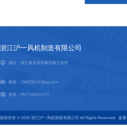
浙江沪一风机制造有限公司
地址：浙江省乐清市柳市镇七东村
邮箱：190078172@qq.com
传真：0577-82211777
版权所有 © 2026 浙江沪一风机制造有限公司 All Rights Reserved
备案号