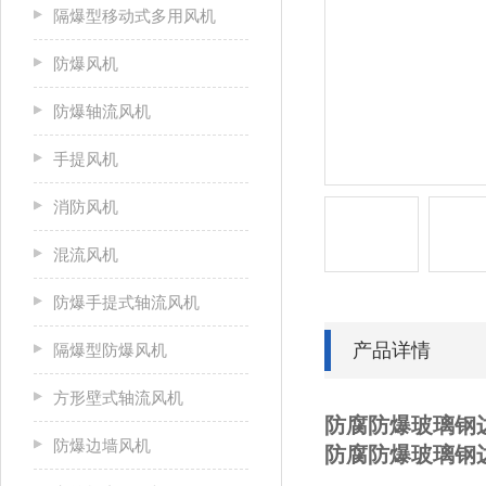
隔爆型移动式多用风机
防爆风机
防爆轴流风机
手提风机
消防风机
混流风机
防爆手提式轴流风机
产品详情
隔爆型防爆风机
方形壁式轴流风机
防腐防爆玻璃钢
防爆边墙风机
防腐防爆玻璃钢