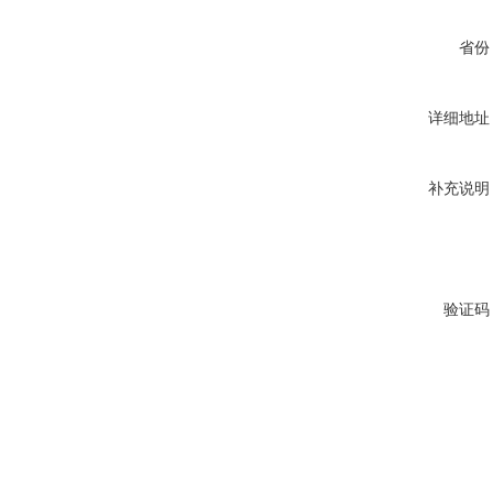
省份
详细地址
补充说明
验证码