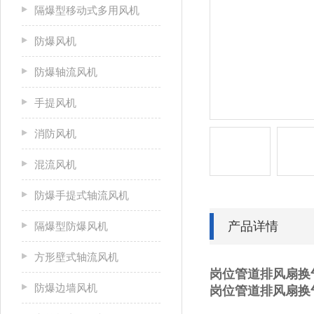
隔爆型移动式多用风机
防爆风机
防爆轴流风机
手提风机
消防风机
混流风机
防爆手提式轴流风机
产品详情
隔爆型防爆风机
方形壁式轴流风机
岗位管道排风扇换
防爆边墙风机
岗位管道排风扇换