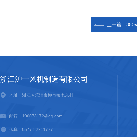
上一篇：
38
浙江沪一风机制造有限公司
地址：浙江省乐清市柳市镇七东村
邮箱：190078172@qq.com
传真：0577-82211777