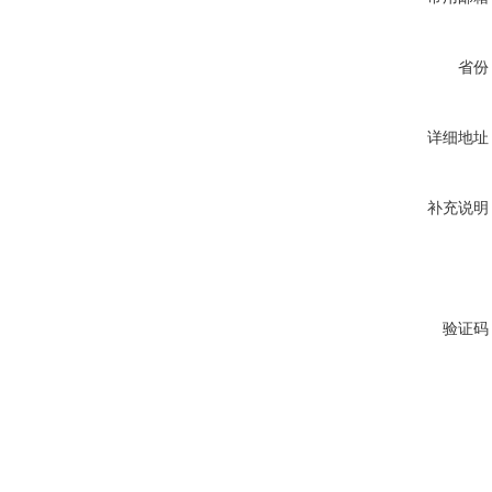
省份
详细地址
补充说明
验证码