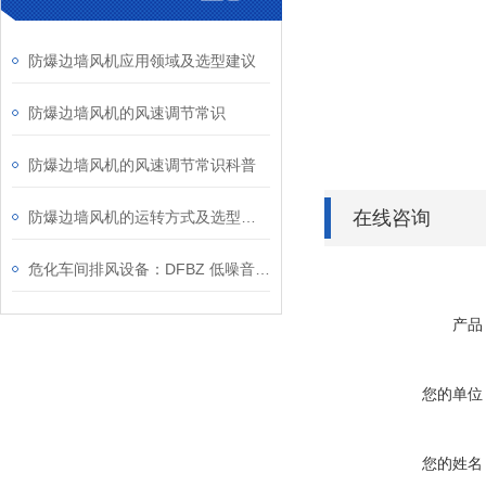
防爆边墙风机应用领域及选型建议
防爆边墙风机的风速调节常识
防爆边墙风机的风速调节常识科普
在线咨询
防爆边墙风机的运转方式及选型解析
危化车间排风设备：DFBZ 低噪音防爆轴流风机
产品
您的单位
您的姓名