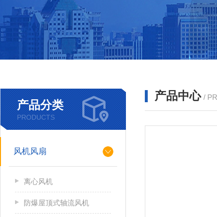
产品中心
/ P
产品分类
PRODUCTS
风机风扇
离心风机
防爆屋顶式轴流风机