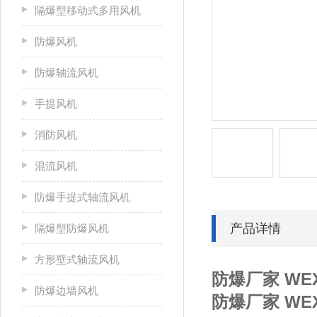
隔爆型移动式多用风机
防爆风机
防爆轴流风机
手提风机
消防风机
混流风机
防爆手提式轴流风机
产品详情
隔爆型防爆风机
方形壁式轴流风机
防爆厂家 W
防爆边墙风机
防爆厂家 W