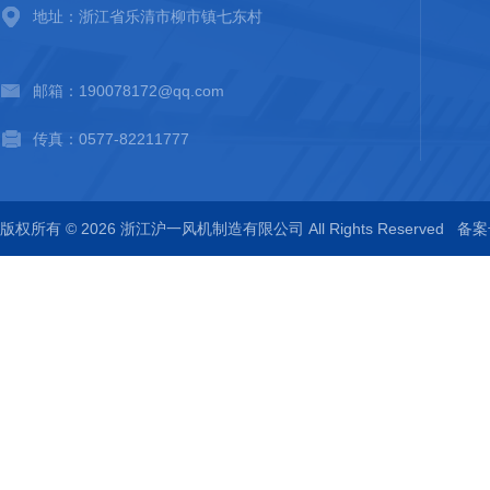
地址：浙江省乐清市柳市镇七东村
邮箱：190078172@qq.com
传真：0577-82211777
版权所有 © 2026 浙江沪一风机制造有限公司 All Rights Reserved
备案号