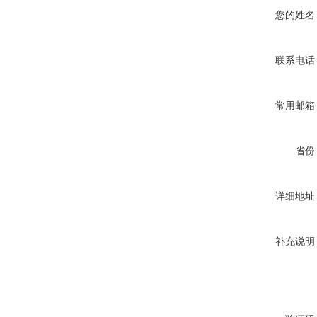
您的姓名
联系电话
常用邮箱
省份
详细地址
补充说明