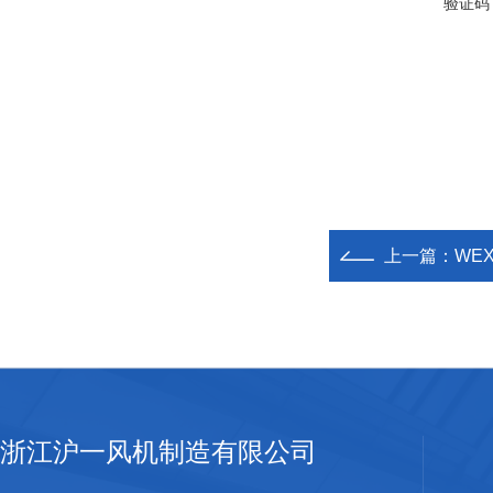
验证码
上一篇：
WEX
浙江沪一风机制造有限公司