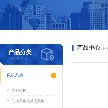
产品中心
/ P
产品分类
PRODUCTS
风机风扇
离心风机
防爆屋顶式轴流风机