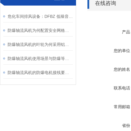
在线咨询
危化车间排风设备：DFBZ 低噪音防爆轴流风机
防爆轴流风机为何配置安全网格或护罩？
产品
防爆轴流风机的叶轮为何采用铝合金材质？
您的单位
防爆轴流风机使用场景与防爆等级、安装维护要点
您的姓名
防爆轴流风机的防爆电机接线要求知多少？
联系电话
常用邮箱
省份