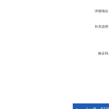
详细地址
补充说明
验证码