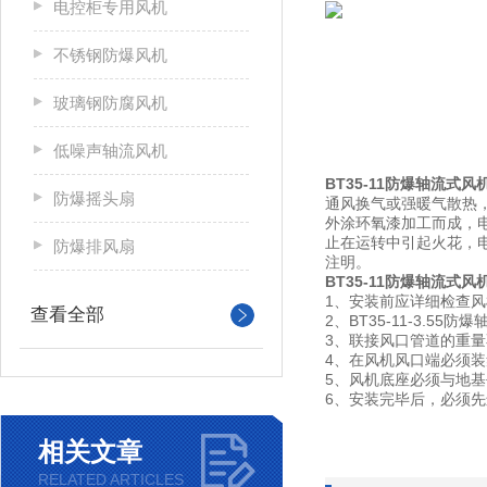
电控柜专用风机
不锈钢防爆风机
玻璃钢防腐风机
低噪声轴流风机
BT35-11防爆轴流式风机B
防爆摇头扇
通风换气或强暖气散热，
外涂环氧漆加工而成，电
止在运转中引起火花，电机
防爆排风扇
注明。
BT35-11防爆轴流式风机
1、安装前应详细检查
查看全部
2、BT35-11-3.
3、联接风口管道的重
4、在风机风口端必须
5、风机底座必须与地
6、安装完毕后，必须
相关文章
RELATED ARTICLES