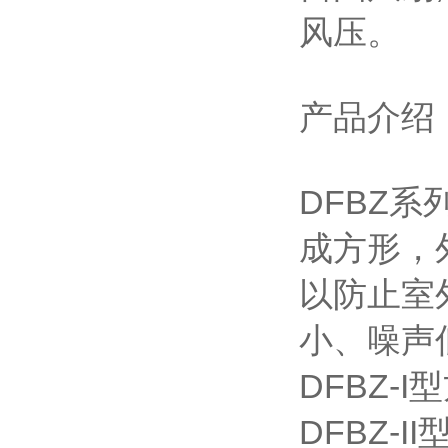
风压。
产品介绍
DFBZ
成方形，
以防止室
小、噪声
DFBZ
DFBZ-