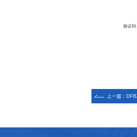
验证码
上一篇：
DF