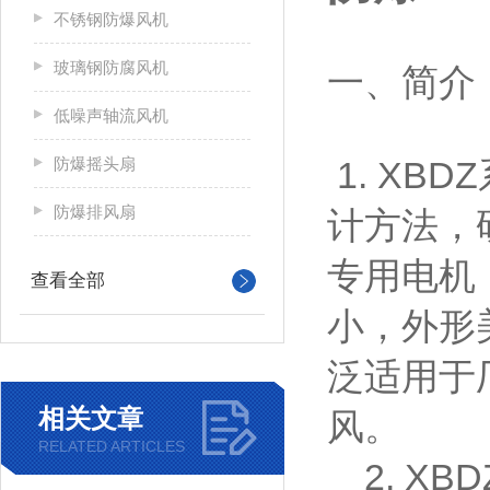
不锈钢防爆风机
玻璃钢防腐风机
一、简介
低噪声轴流风机
防爆摇头扇
1. X
防爆排风扇
计方法，
专用电机
查看全部
小，外形
泛适用于
相关文章
风。
RELATED ARTICLES
2. X