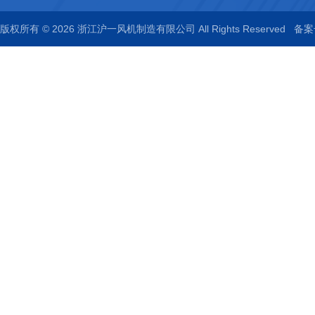
版权所有 © 2026 浙江沪一风机制造有限公司 All Rights Reserved
备案号