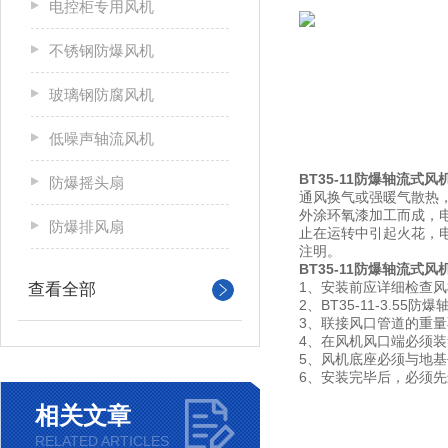
电控柜专用风机
不锈钢防爆风机
玻璃钢防腐风机
低噪声轴流风机
BT35-11防爆轴流式风机B
防爆摇头扇
通风换气或强暖气散热，
外涂环氧漆加工而成，电
防爆排风扇
止在运转中引起火花，电机
注明。
BT35-11防爆轴流式风机
1、安装前应详细检查
查看全部
2、BT35-11-3.
3、联接风口管道的重
4、在风机风口端必须
5、风机底座必须与地
6、安装完毕后，必须
相关文章
RELATED ARTICLES