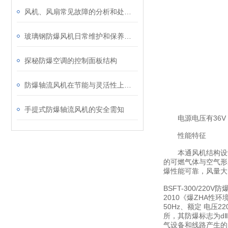
风机、风扇常见故障的分析和处理？
玻璃钢防爆风机日常维护和保养确保运行安全
探秘防爆空调的控制面板结构
防爆轴流风机在节能与灵活性上的技术进展讲解
手提式防爆轴流风机的安全需知
电源电压有36V，1
性能特征
本通风机结构设计牢
的可燃气体与空气形
爆性能可靠，风量大
BSFT-300/22
2010《爆ZHA性
50Hz、额定 电
所，其防爆标志为dⅡ
气设备和线路产生的