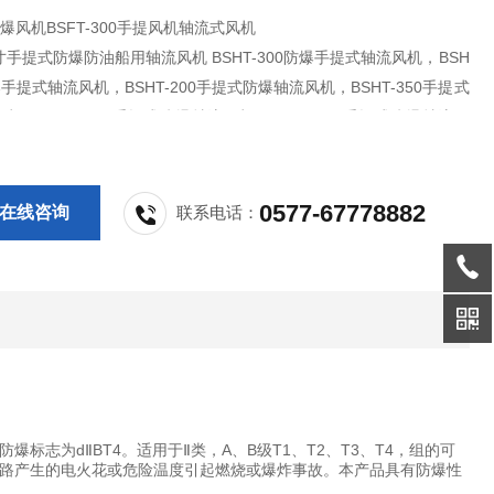
W防爆风机BSFT-300手提风机轴流式风机
防爆防油船用轴流风机 BSHT-300防爆手提式轴流风机，BSH
防爆手提式轴流风机，BSHT-200手提式防爆轴流风机，BSHT-350手提式
机，BSHT-400手提式防爆轴流风机，BSHT-500手提式防爆轴流风
T-300防爆轴流风机
0577-67778882
在线咨询
联系电话：
志为dⅡBT4。适用于Ⅱ类，A、B级T1、T2、T3、T4，组的可
路产生的电火花或危险温度引起燃烧或爆炸事故。本产品具有防爆性