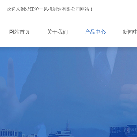
欢迎来到浙江沪一风机制造有限公司网站！
网站首页
关于我们
产品中心
新闻