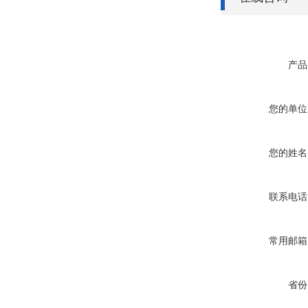
产品
您的单位
您的姓名
联系电话
常用邮箱
省份