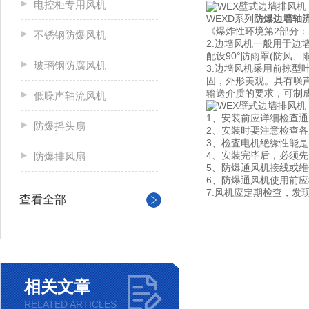
电控柜专用风机
WEXD系列
防爆边墙轴
《爆炸性环境第2部分：由
不锈钢防爆风机
2.边墙风机一般用于边墙
配设90°防雨罩(防风
玻璃钢防腐风机
3.边墙风机采用前掠
固，外形美观。具有噪
输送介质的要求，可制
低噪声轴流风机
1、安装前应详细检查
防爆摇头扇
2、安装时要注意检查
3、检査电机绝缘性能是
4、安装完毕后，必须
防爆排风扇
5、防爆通风机接线或
6、防爆通风机使用前
7.风机应定期检查，发
查看全部
相关文章
RELATED ARTICLES