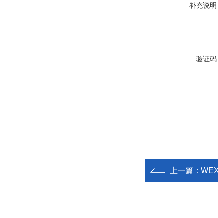
补充说明
验证码
上一篇：
WEX