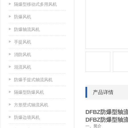
隔爆型移动式多用风机
防爆风机
防爆轴流风机
手提风机
消防风机
混流风机
防爆手提式轴流风机
产品详情
隔爆型防爆风机
方形壁式轴流风机
DFBZ防爆型轴
防爆边墙风机
DFBZ防爆型轴
一、简介