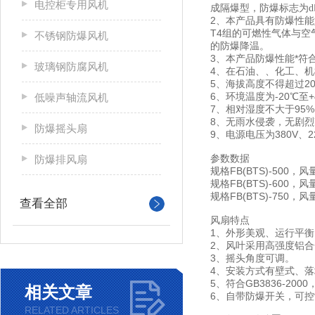
电控柜专用风机
成隔爆型，防爆标志为d
2、本产品具有防爆性能
T4组的可燃性气体与
不锈钢防爆风机
的防爆降温。
3、本产品防爆性能*符合
玻璃钢防腐风机
4、在石油、、化工、
5、海拔高度不得超过20
6、环境温度为-20℃至+
低噪声轴流风机
7、相对湿度不大于95%(
8、无雨水侵袭，无剧
防爆摇头扇
9、电源电压为380V、2
防爆排风扇
参数数据
规格FB(BTS)-500，风
规格FB(BTS)-600，风
规格FB(BTS)-750，风
查看全部
风扇特点
1、外形美观、运行平
2、风叶采用高强度铝
3、摇头角度可调。
4、安装方式有壁式、
5、符合GB3836-2000
相关文章
6、自带防爆开关，可
RELATED ARTICLES