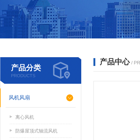
产品中心
/ P
产品分类
PRODUCTS
风机风扇
离心风机
防爆屋顶式轴流风机