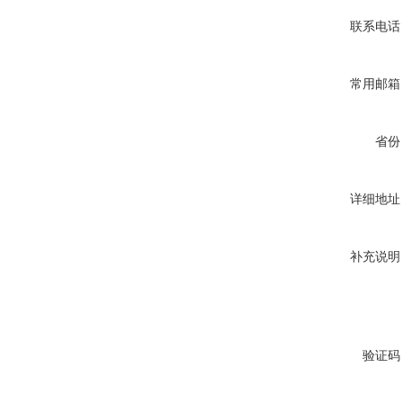
联系电话
常用邮箱
省份
详细地址
补充说明
验证码