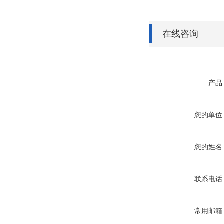
在线咨询
产品
您的单位
您的姓名
联系电话
常用邮箱