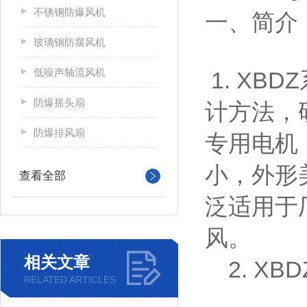
不锈钢防爆风机
一、简介
玻璃钢防腐风机
低噪声轴流风机
1. X
防爆摇头扇
计方法，
防爆排风扇
专用电机
小，外形
查看全部
泛适用于
风。
相关文章
2. X
RELATED ARTICLES