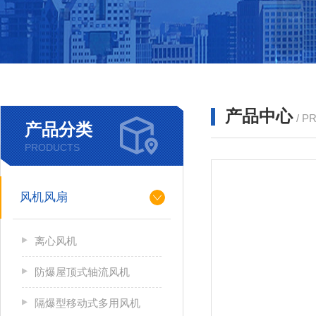
产品中心
/ P
产品分类
PRODUCTS
风机风扇
离心风机
防爆屋顶式轴流风机
隔爆型移动式多用风机