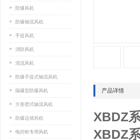
防爆风机
防爆轴流风机
手提风机
消防风机
混流风机
防爆手提式轴流风机
产品详情
隔爆型防爆风机
方形壁式轴流风机
XBDZ
防爆边墙风机
XBDZ
电控柜专用风机