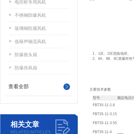
电控柜专用风机
不锈钢防爆风机
玻璃钢防腐风机
低噪声轴流风机
1、1区、2区危险场所。
防爆摇头扇
2、IIA、IIB、IIC类爆
防爆排风扇
查看全部
主要技术参数
型号
额定电压(V
FBT35-11-2.8
FBT35-11-3.15
相关文章
FBT35-11-3.55
RELATED ARTICLES
FBT35-11-4