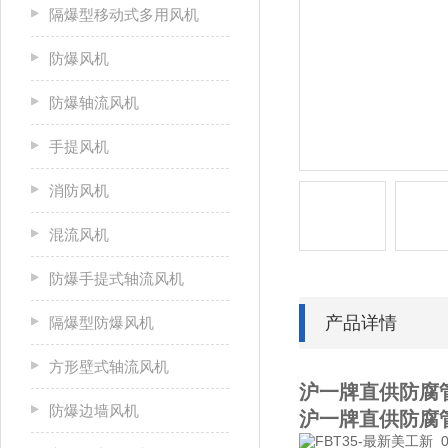
隔爆型移动式多用风机
防爆风机
防爆轴流风机
手提风机
消防风机
混流风机
防爆手提式轴流风机
产品详情
隔爆型防爆风机
方形壁式轴流风机
沪一牌直供防腐管道
防爆边墙风机
沪一牌直供防腐管道