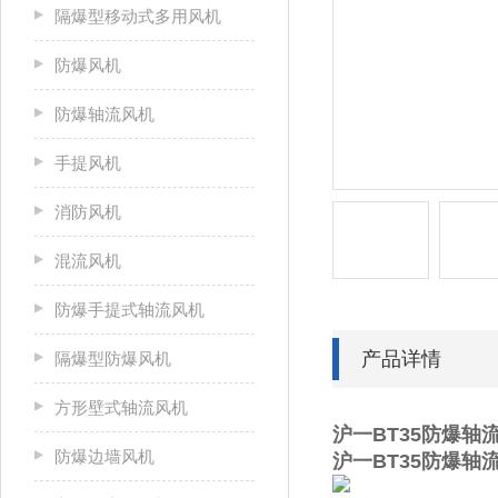
隔爆型移动式多用风机
防爆风机
防爆轴流风机
手提风机
消防风机
混流风机
防爆手提式轴流风机
产品详情
隔爆型防爆风机
方形壁式轴流风机
沪一BT35防爆轴
防爆边墙风机
沪一BT35防爆轴