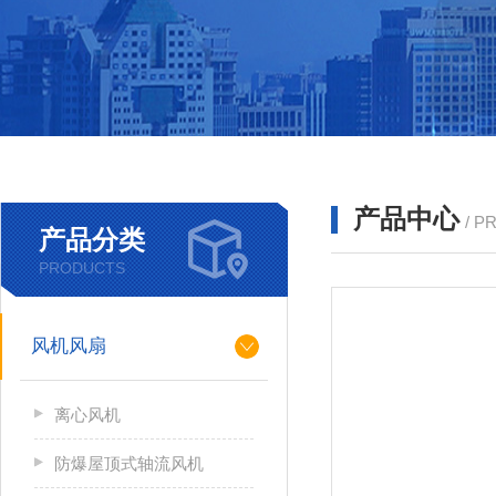
产品中心
/ P
产品分类
PRODUCTS
风机风扇
离心风机
防爆屋顶式轴流风机