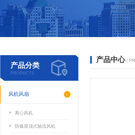
产品中心
/ P
产品分类
PRODUCTS
风机风扇
离心风机
防爆屋顶式轴流风机