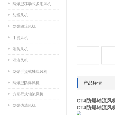
隔爆型移动式多用风机
防爆风机
防爆轴流风机
手提风机
消防风机
混流风机
防爆手提式轴流风机
产品详情
隔爆型防爆风机
方形壁式轴流风机
CT4防爆轴流风机
防爆边墙风机
CT4防爆轴流风机