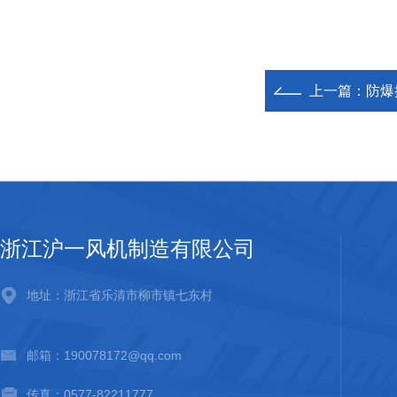
上一篇：
防爆
浙江沪一风机制造有限公司
地址：浙江省乐清市柳市镇七东村
邮箱：190078172@qq.com
传真：0577-82211777