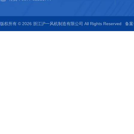
版权所有 © 2026 浙江沪一风机制造有限公司 All Rights Reserved
备案号