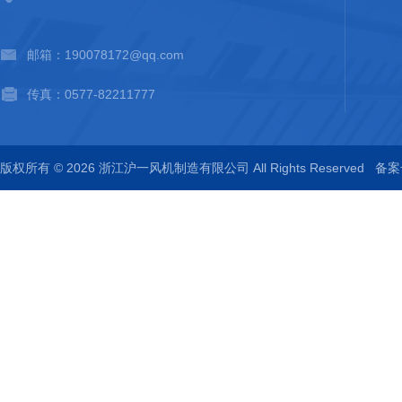
邮箱：190078172@qq.com
传真：0577-82211777
版权所有 © 2026 浙江沪一风机制造有限公司 All Rights Reserved
备案号