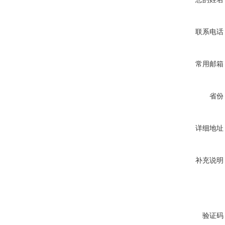
联系电话
常用邮箱
省份
详细地址
补充说明
验证码