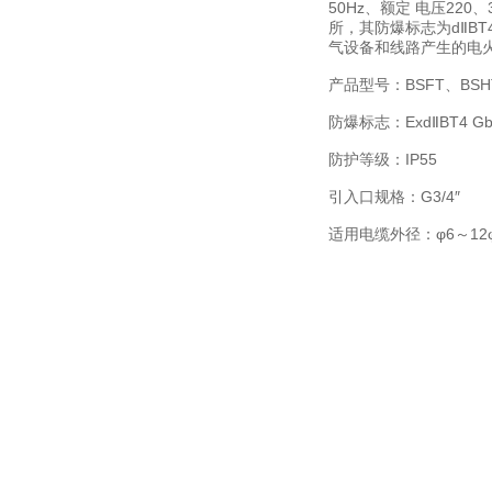
50Hz、额定 电压2
所，其防爆标志为dⅡB
气设备和线路产生的电
产品型号：BSFT、BSH
防爆标志：ExdⅡBT4 G
防护等级：IP55
引入口规格：G3/4″
适用电缆外径：φ6～12