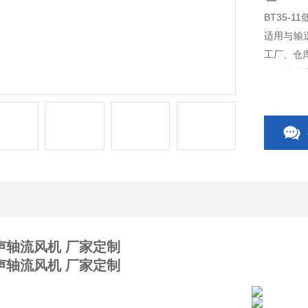
BT35-
适用与输
工厂、仓
间隔串联
（FT35
于输送有
低噪声轴流风机 厂家定制
低噪声轴流风机 厂家定制