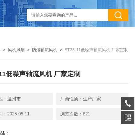
心
>
风机风扇
>
防爆轴流风机
>
BT35-11低噪声轴流风机 厂家定制
5-11低噪声轴流风机 厂家定制
地：温州市
厂商性质：生产厂家
2025-09-11
浏览次数：821
描述：