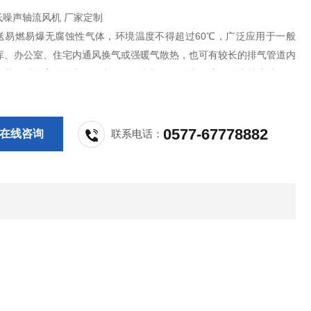
11低噪声轴流风机 厂家定制
送易燃易爆无腐蚀性气体，环境温度不得超过60℃，广泛应用于一般
库、办公室、住宅内通风换气或强暖气散热，也可有较长的排气管道内
安装，以提高管道中的压力，卸下电机可做自由风扇。防腐轴流式风机
-11型），采用防腐材料外涂环氧漆加工而成，电机采用特种防腐电机用
腐蚀性气体。用于输送易燃易爆的气体。
0577-67778882
在线咨询
联系电话：