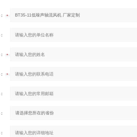
：
：
：
：
：
：
：