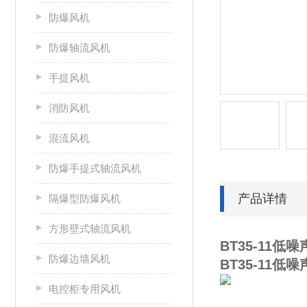
防爆风机
防爆轴流风机
手提风机
消防风机
混流风机
防爆手提式轴流风机
产品详情
隔爆型防爆风机
方形壁式轴流风机
BT35-11
防爆边墙风机
BT35-11
电控柜专用风机