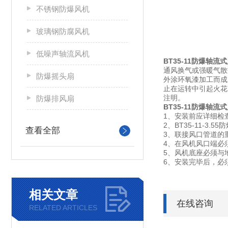
不锈钢防爆风机
玻璃钢防腐风机
低噪声轴流风机
BT35-11防爆轴流式风
通风换气或强暖气散
防爆摇头扇
外涂环氧漆加工而成
止在运转中引起火花，
注明。
防爆排风扇
BT35-11防爆轴流式
1、安装前应详细检
2、BT35-11-
查看全部
3、联接风口管道的
4、在风机风口端必
5、风机底座必须与
6、安装完毕后，必
相关文章
在线咨询
RELATED ARTICLES