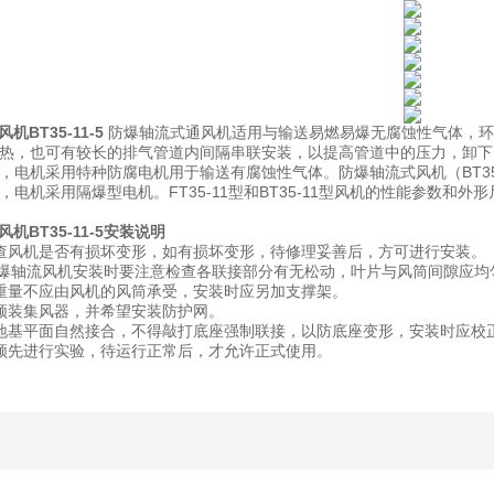
机BT35-11-5
防爆轴流式通风机适用与输送易燃易爆无腐蚀性气体，环
热，也可有较长的排气管道内间隔串联安装，以提高管道中的压力，卸下电
，电机采用特种防腐电机用于输送有腐蚀性气体。防爆轴流式风机（BT3
电机采用隔爆型电机。FT35-11型和BT35-11型风机的性能参数和外
风机BT35-11-5安装说明
查风机是否有损坏变形，如有损坏变形，待修理妥善后，方可进行安装。
3.55防爆轴流风机安装时要注意检查各联接部分有无松动，叶片与风筒间隙应
重量不应由风机的风筒承受，安装时应另加支撑架。
须装集风器，并希望安装防护网。
地基平面自然接合，不得敲打底座强制联接，以防底座变形，安装时应校
须先进行实验，待运行正常后，才允许正式使用。