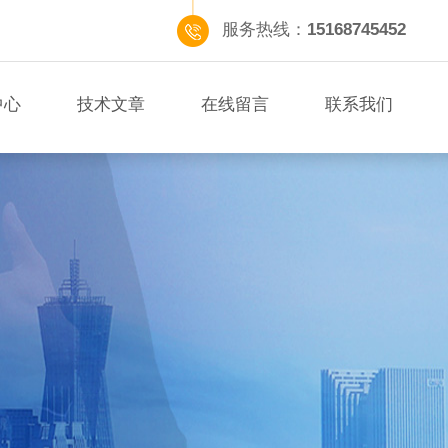
服务热线：
15168745452
中心
技术文章
在线留言
联系我们