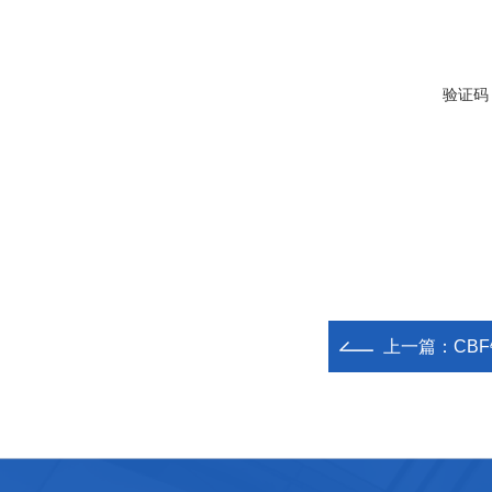
验证码
上一篇：
CB