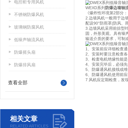
电控柜专用风机
WEXD系列
防爆边墙轴
《爆炸性环境第2部分：由
不锈钢防爆风机
2.边墙风机一般用于边墙
配设90°防雨罩(防风
玻璃钢防腐风机
3.边墙风机采用前掠
固，外形美观。具有噪
输送介质的要求，可制
低噪声轴流风机
1、安装前应详细检查
防爆摇头扇
2、安装时要注意检查
3、检査电机绝缘性能是
4、安装完毕后，必须
防爆排风扇
5、防爆通风机接线或
6、防爆通风机使用前
7.风机应定期检查，发
查看全部
相关文章
RELATED ARTICLES