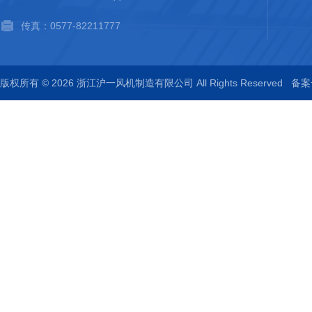
传真：0577-82211777
版权所有 © 2026 浙江沪一风机制造有限公司 All Rights Reserved
备案号