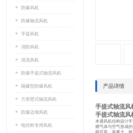
防爆风机
防爆轴流风机
手提风机
消防风机
混流风机
防爆手提式轴流风机
产品详情
隔爆型防爆风机
方形壁式轴流风机
手提式轴流风
防爆边墙风机
手提式轴流风
本通风机结构设计牢
电控柜专用风机
燃气体与空气形成的
能可靠，风量大、噪