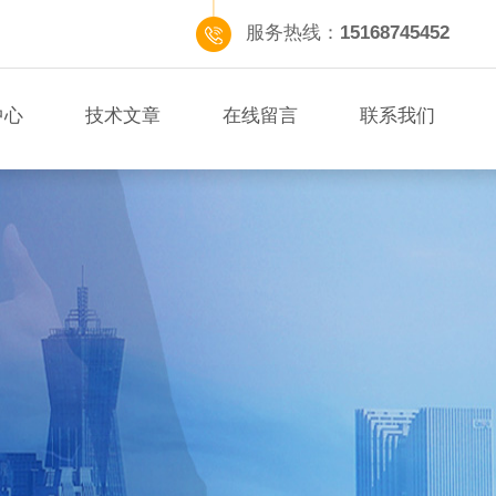
服务热线：
15168745452
中心
技术文章
在线留言
联系我们