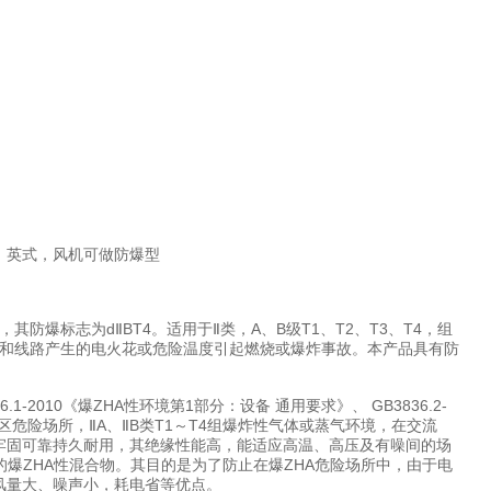
式，英式，风机可做防爆型
标志为dⅡBT4。适用于Ⅱ类，A、B级T1、T2、T3、T4，组
和线路产生的电火花或危险温度引起燃烧或爆炸事故。本产品具有防
1-2010《爆ZHA性环境第1部分：设备 通用要求》、 GB3836.2-
2区危险场所，ⅡA、ⅡB类T1～T4组爆炸性气体或蒸气环境，在交流
构设计牢固可靠持久耐用，其绝缘性能高，能适应高温、高压及有噪间的场
形成的爆ZHA性混合物。其目的是为了防止在爆ZHA危险场所中，由于电
风量大、噪声小，耗电省等优点。