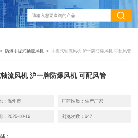
>
防爆手提式轴流风机
>
手提式轴流风机 沪一牌防爆风机 可配风管
轴流风机 沪一牌防爆风机 可配风管
地：温州市
厂商性质：生产厂家
2025-10-16
浏览次数：947
描述：