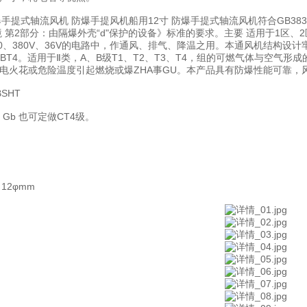
0V防爆手提式轴流风机 防爆手提风机船用12寸 防爆手提式轴流风机符合GB3836.
环境 第2部分：由隔爆外壳“d"保护的设备》标准的要求。主要 适用于1区、
压220、380V、36V的电路中，作通风、排气、降温之用。本通风机结
BT4。适用于Ⅱ类，A、B级T1、T2、T3、T4，组的可燃气体与空气
电火花或危险温度引起燃烧或爆ZHA事GU。本产品具有防爆性能可靠，
SHT
4 Gb 也可定做CT4级。
12φmm