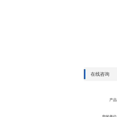
在线咨询
产品
您的单位