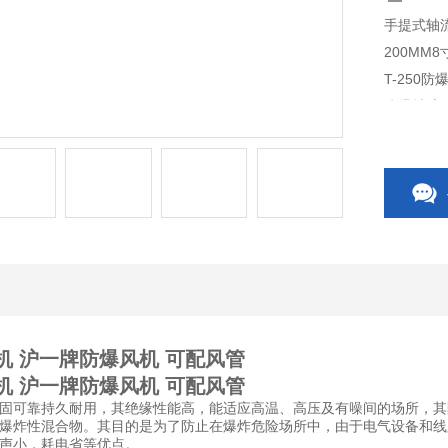
手提式轴
200MM8寸手提式
T-250
防爆轴流风
机，BSH
机 沪一牌防爆风机 可配风管
机 沪一牌防爆风机 可配风管
固可靠持久耐用，其绝缘性能高，能适应高温、高压及有噪间的场所，其防爆标
爆炸性混合物。其目的是为了防止在爆炸危险场所中，由于电气设备和线
声小，耗电省等优点。