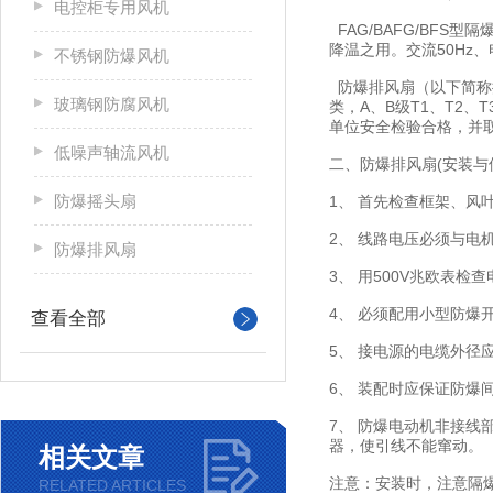
电控柜专用风机
FAG/BAFG/BF
降温之用。交流50Hz、
不锈钢防爆风机
防爆排风扇（以下简称排
玻璃钢防腐风机
类，A、B级T1、T2
单位安全检验合格，并
低噪声轴流风机
二、防爆排风扇(安装与
防爆摇头扇
1、 首先检查框架、
2、 线路电压必须与电
防爆排风扇
3、 用500V兆欧表
4、 必须配用小型防
查看全部
5、 接电源的电缆外
6、 装配时应保证防爆
7、 防爆电动机非接线
器，使引线不能窜动。
相关文章
注意：安装时，注意隔
RELATED ARTICLES