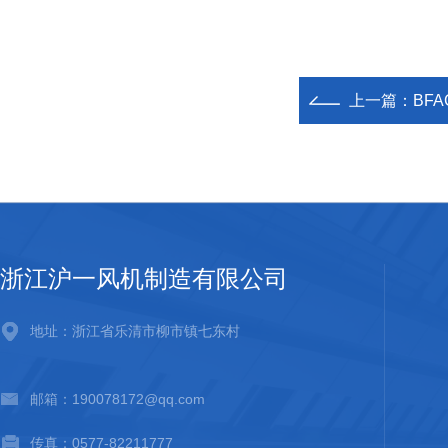
上一篇：
BFA
浙江沪一风机制造有限公司
地址：浙江省乐清市柳市镇七东村
邮箱：190078172@qq.com
传真：0577-82211777