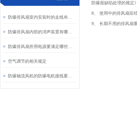
防爆面缺陷处理的规定
8、 使用中的排风扇应
防爆排风扇室内安装时的走线布置解析
9、 长期不用的排风
防爆排风扇内部的消声装置有哪些？
防爆排风扇所用电源要满足哪些要求？
空气调节的相关规定
防爆轴流风机的防爆电机接线要求知多少？