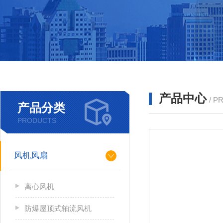
产品中心
/ P
产品分类
PRODUCTS
风机风扇
离心风机
防爆屋顶式轴流风机