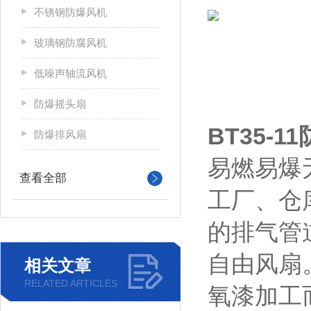
不锈钢防爆风机
玻璃钢防腐风机
低噪声轴流风机
防爆摇头扇
BT35-1
防爆排风扇
易燃易爆
查看全部
工厂、仓
的排气管
自由风扇
相关文章
RELATED ARTICLES
氧漆加工