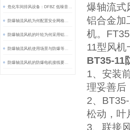
爆轴流式
危化车间排风设备：DFBZ 低噪音防爆轴流风机
铝合金加
防爆轴流风机为何配置安全网格或护罩？
机。FT3
防爆轴流风机的叶轮为何采用铝合金材质？
11型风
防爆轴流风机使用场景与防爆等级、安装维护要点
BT35-1
防爆轴流风机的防爆电机接线要求知多少？
1、安装
理妥善后
2、BT3
松动，叶
3、联接