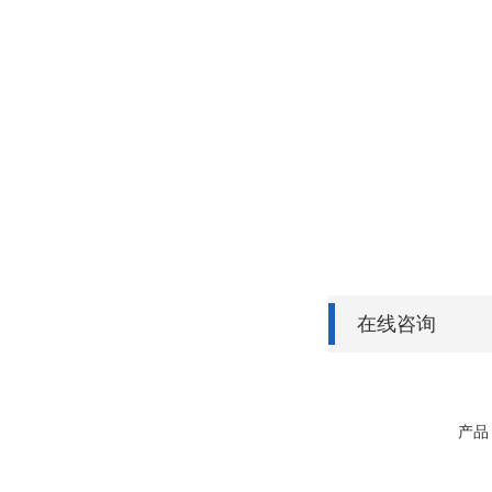
在线咨询
产品