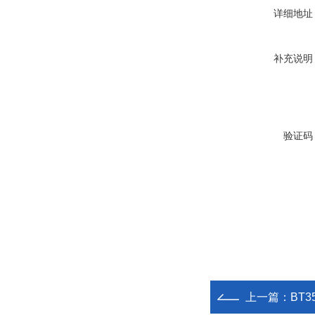
详细地址
补充说明
验证码
上一篇：
BT