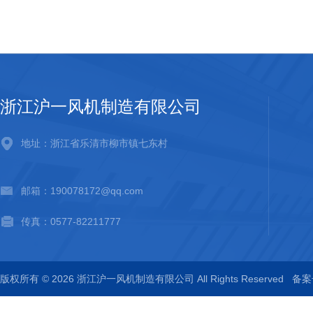
浙江沪一风机制造有限公司
地址：浙江省乐清市柳市镇七东村
邮箱：190078172@qq.com
传真：0577-82211777
版权所有 © 2026 浙江沪一风机制造有限公司 All Rights Reserved
备案号