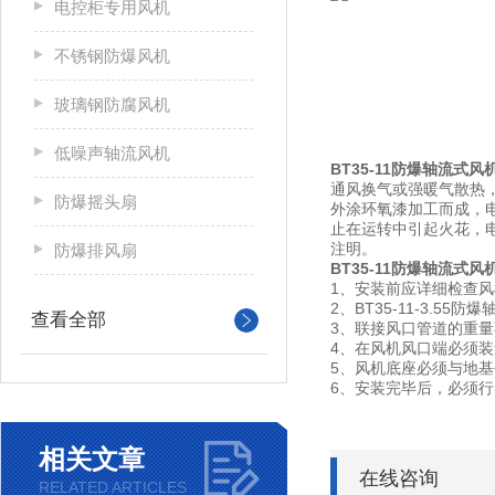
电控柜专用风机
不锈钢防爆风机
玻璃钢防腐风机
低噪声轴流风机
BT35-11防爆轴流式风机B
通风换气或强暖气散热，
防爆摇头扇
外涂环氧漆加工而成，电
止在运转中引起火花，电机
注明。
防爆排风扇
BT35-11防爆轴流式风机
1、安装前应详细检查
2、BT35-11-3.
查看全部
3、联接风口管道的重
4、在风机风口端必须
5、风机底座必须与地
6、安装完毕后，必须
相关文章
在线咨询
RELATED ARTICLES