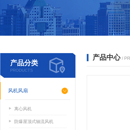
产品中心
/ P
产品分类
PRODUCTS
风机风扇
离心风机
防爆屋顶式轴流风机