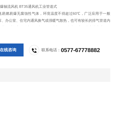
W防爆轴流风机 BT35通风机工业管道式
送易燃易爆无腐蚀性气体，环境温度不得超过60℃，广泛应用于一般
库、办公室、住宅内通风换气或强暖气散热，也可有较长的排气管道内
安装，以提高管道中的压力，卸下电机可做自由风扇。防腐轴流式风机
-11型），采用防腐材料外涂环氧漆加工而成，电机采用特种防腐电机用
腐蚀性气体。用于输送易燃易爆的气体。
0577-67778882
在线咨询
联系电话：