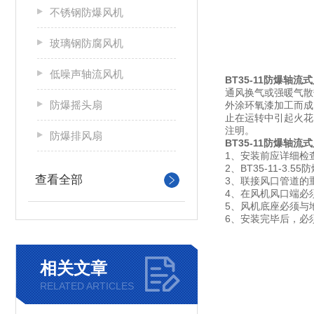
不锈钢防爆风机
玻璃钢防腐风机
低噪声轴流风机
BT35-11防爆轴流式风
通风换气或强暖气散
防爆摇头扇
外涂环氧漆加工而成
止在运转中引起火花，
注明。
防爆排风扇
BT35-11防爆轴流式
1、安装前应详细检
2、BT35-11-
查看全部
3、联接风口管道的
4、在风机风口端必
5、风机底座必须与
6、安装完毕后，必
相关文章
RELATED ARTICLES