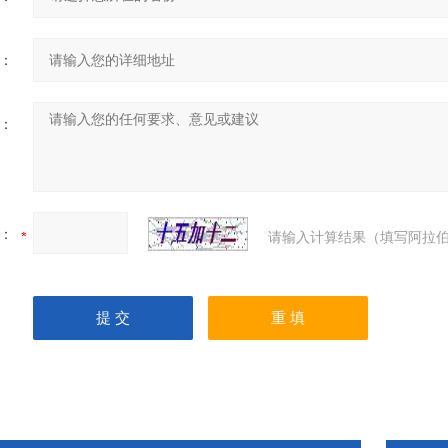
：
：
：
请输入计算结果（填写阿拉伯