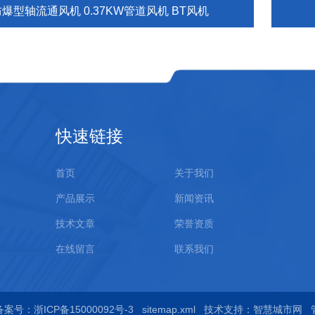
爆型轴流通风机 0.37KW管道风机 BT风机
快速链接
首页
关于我们
产品展示
新闻资讯
技术文章
荣誉资质
在线留言
联系我们
备案号：浙ICP备15000092号-3
sitemap.xml
技术支持：
智慧城市网