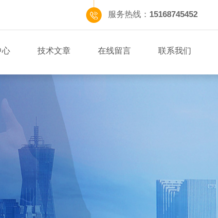
服务热线：
15168745452
中心
技术文章
在线留言
联系我们