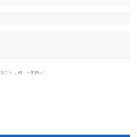
数字），如：三加四=7