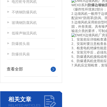
电控柜专用风机
WEXD系列
防爆边墙轴
《爆炸性环境第2部分：由
不锈钢防爆风机
2.边墙风机一般用于边墙
配设90°防雨罩(防风
3.边墙风机采用前掠
玻璃钢防腐风机
固，外形美观。具有噪
输送介质的要求，可制
低噪声轴流风机
1、安装前应详细检查
防爆摇头扇
2、安装时要注意检查
3、检査电机绝缘性能是
4、安装完毕后，必须
防爆排风扇
5、防爆通风机接线或
6、防爆通风机使用前
7.风机应定期检查，发
查看全部
相关文章
RELATED ARTICLES