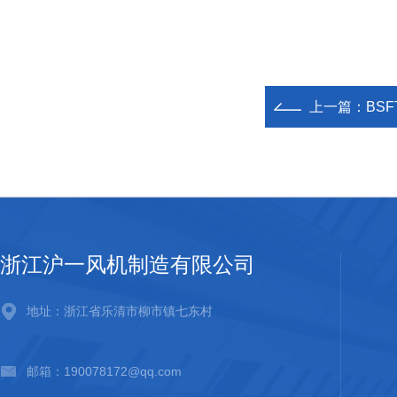
上一篇：
BS
浙江沪一风机制造有限公司
地址：浙江省乐清市柳市镇七东村
邮箱：190078172@qq.com