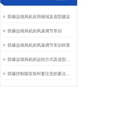
防爆边墙风机应用领域及选型建议
防爆边墙风机的风速调节常识
防爆边墙风机的风速调节常识科普
防爆边墙风机的运转方式及选型解析
防爆控制箱安装时要注意的要点说明