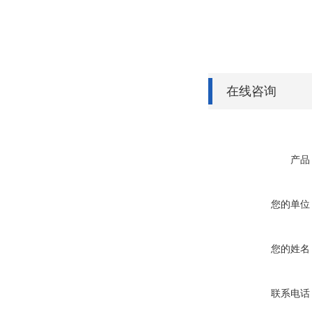
在线咨询
产品
您的单位
您的姓名
联系电话