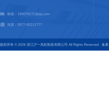
邮箱：190078172@qq.com
传真：0577-82211777
版权所有 © 2026 浙江沪一风机制造有限公司 All Rights Reserved
备案号