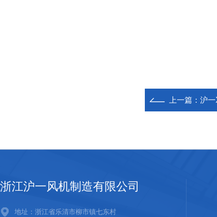
上一篇：
沪一
浙江沪一风机制造有限公司
地址：浙江省乐清市柳市镇七东村