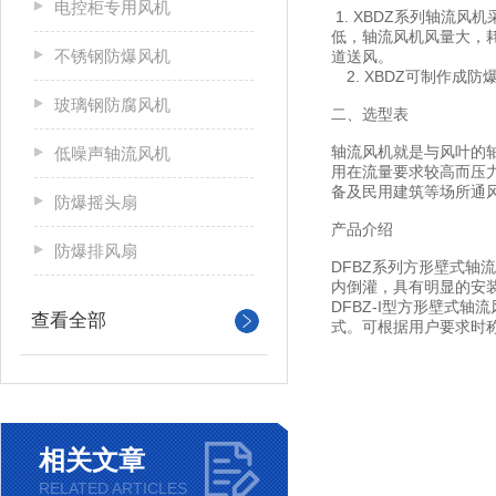
电控柜专用风机
1. XBDZ系列轴流
低，轴流风机风量大，
不锈钢防爆风机
道送风。
2. XBDZ可制作成防
玻璃钢防腐风机
二、选型表
轴流风机就是与风叶的
低噪声轴流风机
用在流量要求较高而压
备及民用建筑等场所通
防爆摇头扇
产品介绍
防爆排风扇
DFBZ系列方形壁式轴
内倒灌，具有明显的安
DFBZ-I型方形壁式轴
查看全部
式。可根据用户要求时称防
相关文章
RELATED ARTICLES