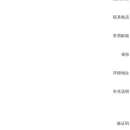
联系电话
常用邮箱
省份
详细地址
补充说明
验证码