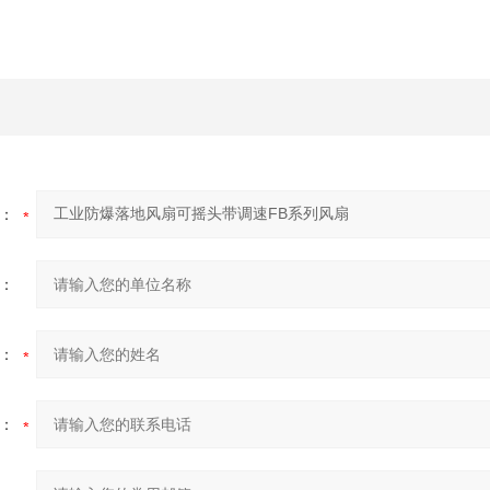
：
：
：
：