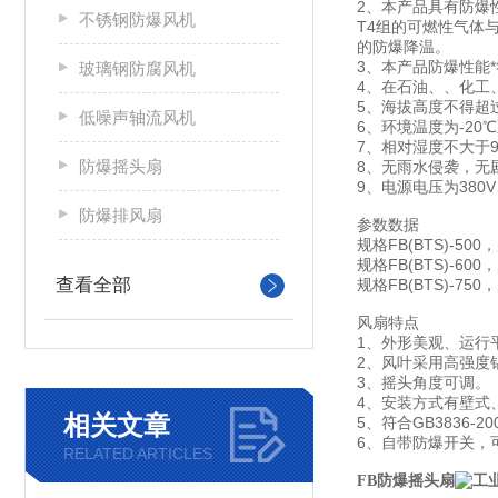
2、本产品具有防爆
不锈钢防爆风机
T4组的可燃性气体
的防爆降温。
3、本产品防爆性能*
玻璃钢防腐风机
4、在石油、、化工
5、海拔高度不得超过
低噪声轴流风机
6、环境温度为-20℃
7、相对湿度不大于95
防爆摇头扇
8、无雨水侵袭，无
9、电源电压为380V
防爆排风扇
参数数据
规格FB(BTS)-500
规格FB(BTS)-600
查看全部
规格FB(BTS)-750
风扇特点
1、外形美观、运行
2、风叶采用高强度
3、摇头角度可调。
4、安装方式有壁式
相关文章
5、符合GB3836-2
6、自带防爆开关，
RELATED ARTICLES
FB防爆摇头扇