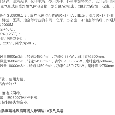
性能好、结构合理、运行平稳、使用方便、外形美观等优点。风叶采用高强度
与空气形成的爆炸性气体混合物，划分区域为1去、2区的场所如：石油、
符合GB3836.1-3，爆炸气体混合物的级别为ⅡA，ⅡB级，温度级别为T4
、机械、医药、冶金等行业的车间、仓库、办公室、加油点等场所，作通
2000M；
至+40℃；
%(+25℃)；
剧烈冲击或振动；
、220V，频率为50Hz。
，风量6600m3/h，转速1450r/min，功率0.37kW，扇叶直径500mm。
，风量9600m3/h，转速1450r/min，功率0.45/0.55kW，扇叶直径600mm
，风量18000m3/h，转速1450r/min，功率0.45/0.75kW，扇叶直径750m
平衡、使用方便。
铝合金制成。
、落地式两种。
000，IEC60079标准要求。
可控制摇头和启停。