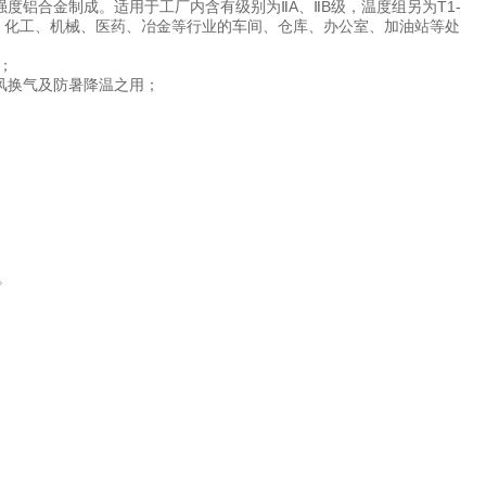
铝合金制成。适用于工厂内含有级别为ⅡA、ⅡB级，温度组另为T1-
、化工、机械、医药、冶金等行业的车间、仓库、办公室、加油站等处
组；
风换气及防暑降温之用；
。
m。