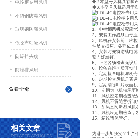
◆2.本型号风机具有
电控柜专用风机
◆3.本型号风机适用于海
不锈钢防爆风机
玻璃钢防腐风机
1、
电控柜风机
装配应*
2、安装工作必须由专
3、风机在安装前，应
低噪声轴流风机
件是否损坏、各部位是
4、安装时先将进线电
防爆摇头扇
紧固好螺钉。
5、上述各项检查无误
6、设备在维护后开动
防爆排风扇
7、定期检查电机与机
8、定期检查风机是否
9、定期清除叶片表面
查看全部
10、定期为电机轴承
11、风机应定期检查绝
12、风机不得随意拆卸
13、如果是防爆型风
14、风机应定期检查，
15、箱说请保管好。
相关文章
为进一步加强安全出产
RELATED ARTICLES