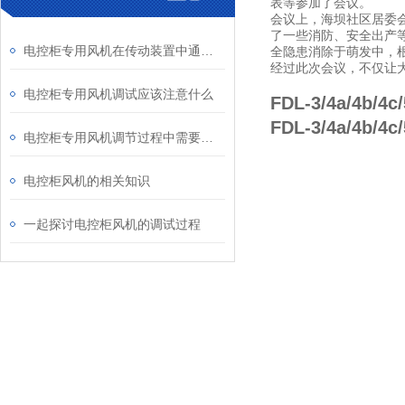
表等参加了会议。
会议上，海坝社区居委
了一些消防、安全出产
电控柜专用风机在传动装置中通风冷却的应用
全隐患消除于萌发中，
经过此次会议，不仅让
电控柜专用风机调试应该注意什么
FDL-3/4a/4b/
FDL-3/4a/4b/
电控柜专用风机调节过程中需要注意什么?
电控柜风机的相关知识
一起探讨电控柜风机的调试过程